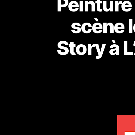
Peinture 
scène l
Story à L