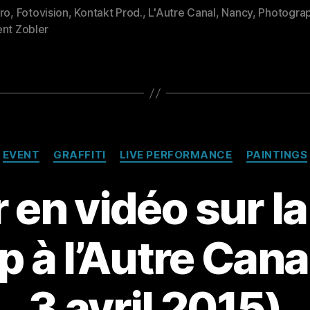
ro
,
Fotovision
,
Kontakt Prod.
,
L'Autre Canal
,
Nancy
,
Photograp
es
ent Zobler
Catégories
EVENT
GRAFFITI
LIVE PERFORMANCE
PAINTINGS
 en vidéo sur la
 à l’Autre Cana
3 avril 2015)