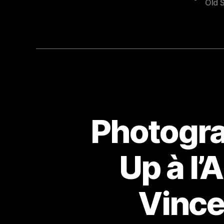
Old 
Photogra
Up à l’
Vince