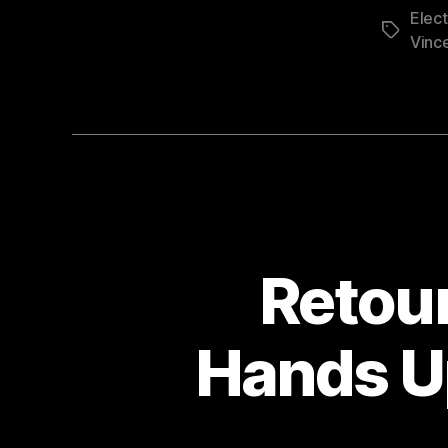
Elect
Étiquett
Vinc
Retour
Hands Up