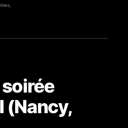
hies
,
 soirée
l (Nancy,