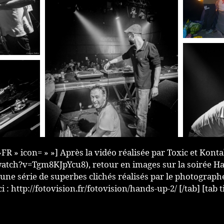
 »FR » icon= » »] Après la vidéo réalisée par Toxic et Kont
tch?v=Tgm8KJpYcu8), retour en images sur la soirée Han
c une série de superbes clichés réalisés par le photograp
ci : http://fotovision.fr/fotovision/hands-up-2/ [/tab] [tab t