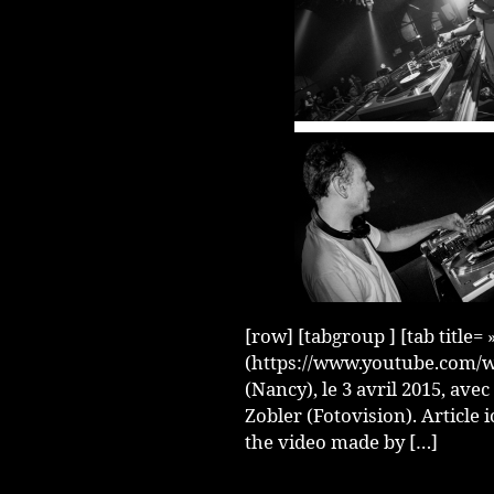
[row] [tabgroup ] [tab title=
(https://www.youtube.com/wa
(Nancy), le 3 avril 2015, ave
Zobler (Fotovision). Article i
the video made by […]