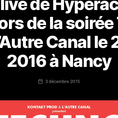
live de Hyperac
ors de la soiré
’Autre Canal le 
2016 à Nancy
3 décembre 2015
Date
de
l’article