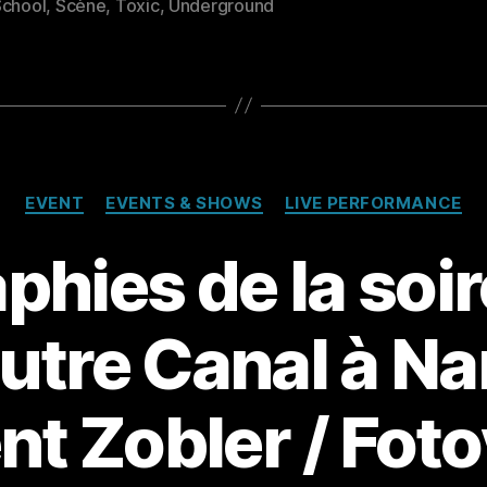
School
,
Scène
,
Toxic
,
Underground
Catégories
EVENT
EVENTS & SHOWS
LIVE PERFORMANCE
phies de la soi
Autre Canal à N
nt Zobler / Foto