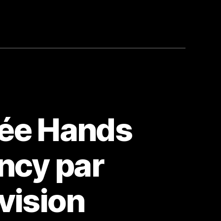
rée Hands
ancy par
vision