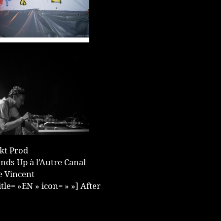
akt Prod
ds Up à l’Autre Canal
he Vincent
itle= »EN » icon= » »] After