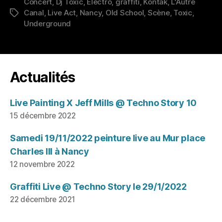
Concert
,
Dj Toxic
,
Electro
,
graffiti
,
Kontak
,
L'Autre
Canal
,
Live Act
,
Nancy
,
Old School
,
Scène
,
Toxic
,
Étiquettes
Underground
Actualités
Live Painting X Jeff Mills @ Techno Story 10
15 décembre 2022
Samedi 19/11/2022 peinture live au Mur place
Charles III à Nancy
12 novembre 2022
Graffiti Live @ Techno Story le 29/1/2022
22 décembre 2021