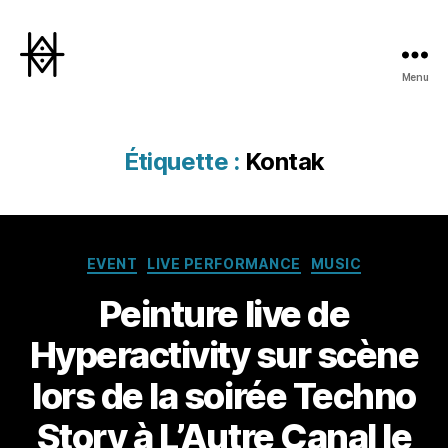
Menu
Hyperactivity
Étiquette :
Kontak
Catégories
EVENT
LIVE PERFORMANCE
MUSIC
Peinture live de
Hyperactivity sur scène
lors de la soirée Techno
Story à L’Autre Canal le