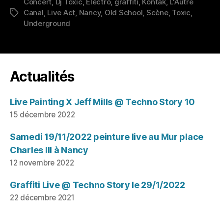
Concert
,
Dj Toxic
,
Electro
,
graffiti
,
Kontak
,
L'Autre
Canal
,
Live Act
,
Nancy
,
Old School
,
Scène
,
Toxic
,
Étiquettes
Underground
Actualités
Live Painting X Jeff Mills @ Techno Story 10
15 décembre 2022
Samedi 19/11/2022 peinture live au Mur place
Charles III à Nancy
12 novembre 2022
Graffiti Live @ Techno Story le 29/1/2022
22 décembre 2021