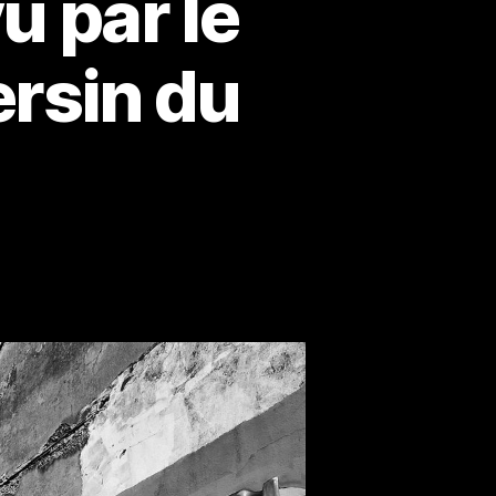
u par le
rsin du