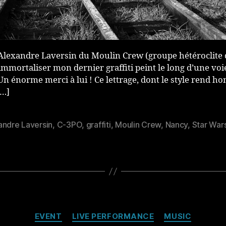
lexandre Laversin du Moulin Crew (groupe hétéroclite d’
immortaliser mon dernier graffiti peint le long d’une voi
Un énorme merci à lui ! Ce lettrage, dont le style ren
[…]
andre Laversin
,
C-3PO
,
graffiti
,
Moulin Crew
,
Nancy
,
Star War
es
Catégories
EVENT
LIVE PERFORMANCE
MUSIC