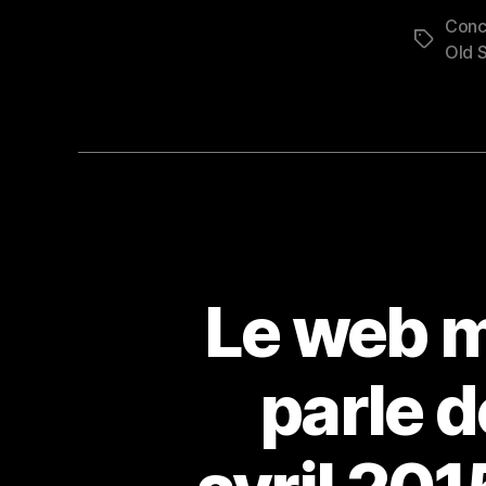
Conc
Étiquett
Old 
Le web 
parle d