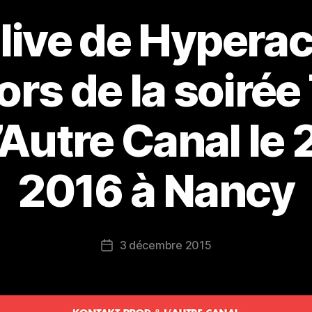
live de Hyperac
ors de la soiré
’Autre Canal le 
2016 à Nancy
3 décembre 2015
Date
de
l’article