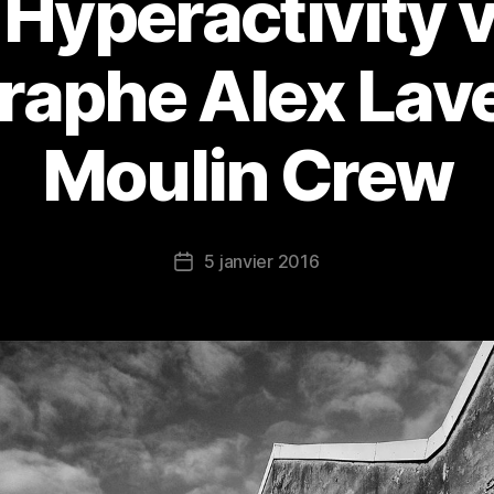
i Hyperactivity v
raphe Alex Lave
Moulin Crew
5 janvier 2016
Date
de
l’article