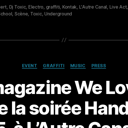
ert
,
Dj Toxic
,
Electro
,
graffiti
,
Kontak
,
L'Autre Canal
,
Live Act
es
School
,
Scène
,
Toxic
,
Underground
Catégories
EVENT
GRAFFITI
MUSIC
PRESS
magazine We Lo
e la soirée Han