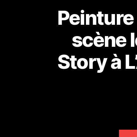
Peinture 
scène l
Story à L