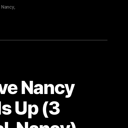
,
Nancy
,
ve Nancy
ds Up (3