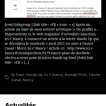
[row] [tabgroup ] [tab title= »FR » icon= » »] Après un
article au sujet de mon activité artistique (« Du graffiti à…
Hyperactivity »), le web magazine d’actualités nancéien,
Ici-C-Nancy, a consacré un article à la soirée Hands Up qui
se déroulera le vendredi 3 avril 2015 (ce soir) à l’Autre
Canal ! Merci Ici-C-Nancy ! Article ici : http://www.ici-c-
nancy.fr/musique/item/9179-nancy-pluie-de-decibels-
electro-a-venir-pour-la-soiree-hands-up.html [/tab] [tab
title= »EN » […]
Dj Toxic
,
Hands Up
,
Ici C Nancy
,
Kontakt Prod.
,
L'Autre
Étiquettes
Canal
,
Nancy
Actualités