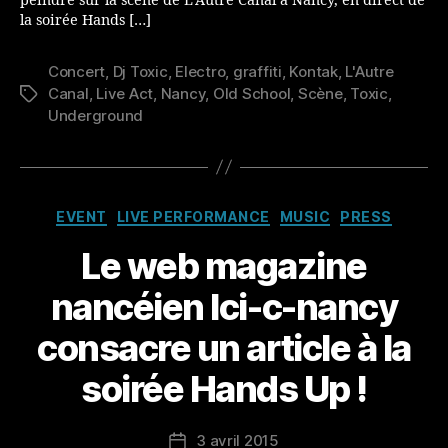
peindre sur la scène de L’Autre Canal à Nancy, en direct de
la soirée Hands […]
Concert
,
Dj Toxic
,
Electro
,
graffiti
,
Kontak
,
L'Autre
Canal
,
Live Act
,
Nancy
,
Old School
,
Scène
,
Toxic
,
Étiquettes
Underground
Catégories
EVENT
LIVE PERFORMANCE
MUSIC
PRESS
Le web magazine
nancéien Ici-c-nancy
consacre un article à la
soirée Hands Up !
3 avril 2015
Date