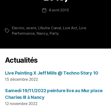
8 avril 2015
Date
de
l’article
Electro
,
event
,
L'Autre Canal
,
Live Act
,
Live
Étiquettes
Performance
,
Nancy
,
Party
Actualités
Live Painting X Jeff Mills @ Techno Story 10
15 décembre 2022
Samedi 19/11/2022 peinture live au Mur place
Charles III à Nancy
12 novembre 2022