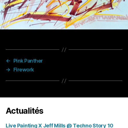
←
Pink Panther
→
Firework
Actualités
Live Painting X Jeff Mills @ Techno Story 10