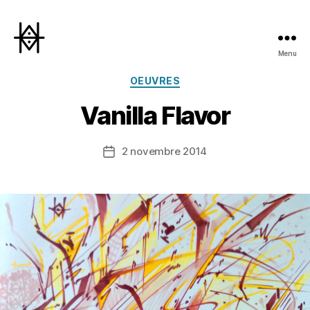
Menu
Hyperactivity
Catégories
OEUVRES
Vanilla Flavor
2 novembre 2014
Date
de
l’article