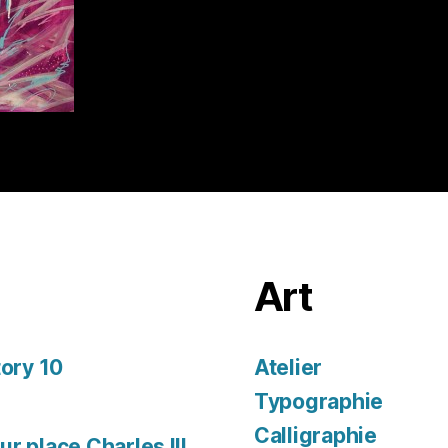
Art
tory 10
Atelier
Typographie
Calligraphie
r place Charles III