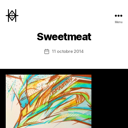
Menu
Hyperactivity
Sweetmeat
11 octobre 2014
Date
de
l’article