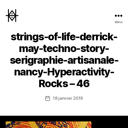
Menu
Hyperactivity
strings-of-life-derrick-
may-techno-story-
serigraphie-artisanale-
nancy-Hyperactivity-
Rocks – 46
18 janvier 2019
Date
de
l’article