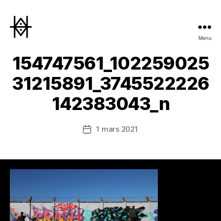
Menu
Hyperactivity
154747561_102259025
31215891_3745522226
142383043_n
1 mars 2021
Date
de
l’article