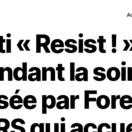
Ac
ti « Resist ! 
ndant la soi
sée par For
S qui accuei