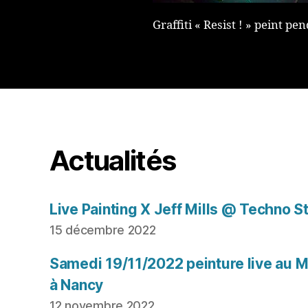
Graffiti « Resist ! » peint 
Actualités
Live Painting X Jeff Mills @ Techno S
15 décembre 2022
Samedi 19/11/2022 peinture live au Mu
à Nancy
12 novembre 2022