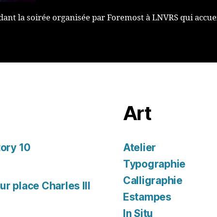
pendant la soirée organisée par Foremost à LNVRS qui accue
Art
tory 10
Atelier
Typographie
Calligraphie
r place Charles III
Estampes
In Situ