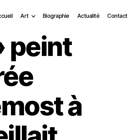
cueil
Art
Biographie
Actualité
Contact
» peint
rée
emost à
llait