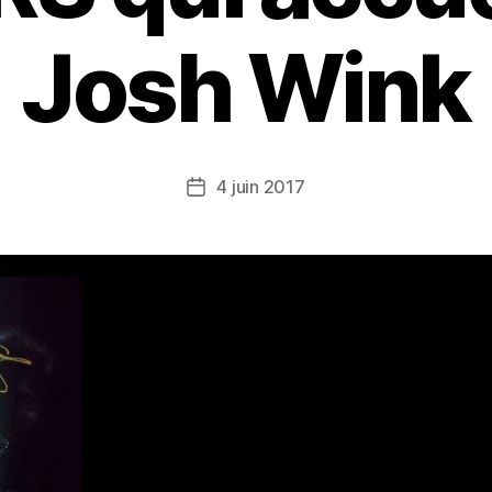
Josh Wink
4 juin 2017
Date
de
l’article