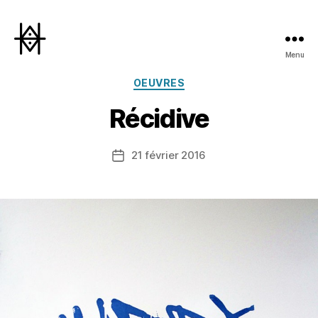
Menu
Hyperactivity
Catégories
OEUVRES
Récidive
21 février 2016
Date
de
l’article