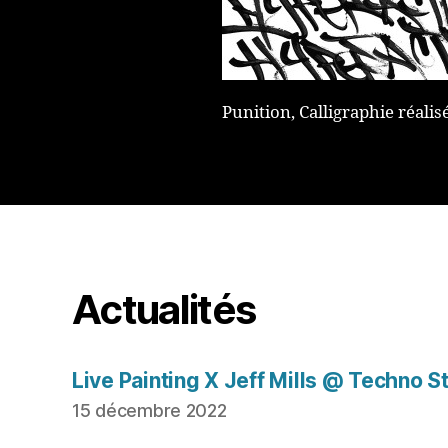
Punition, Calligraphie réalis
Actualités
Live Painting X Jeff Mills @ Techno S
15 décembre 2022