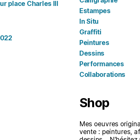
Calligraphie
r place Charles III
Estampes
In Situ
Graffiti
2022
Peintures
Dessins
Performances
Collaborations
Shop
Mes oeuvres original
vente : peintures, a
dessins... N'hésitez