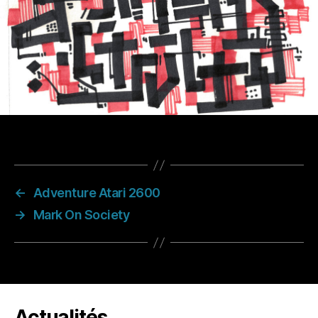
←
Adventure Atari 2600
→
Mark On Society
Actualités