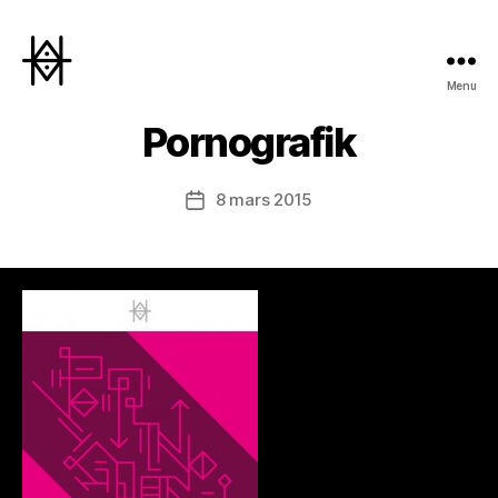
Menu
Hyperactivity
Pornografik
8 mars 2015
Date
de
l’article