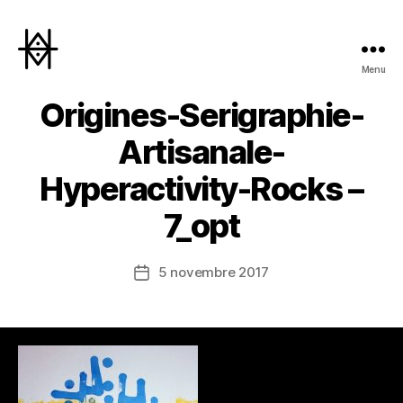
Menu
Hyperactivity
Origines-Serigraphie-
Artisanale-
Hyperactivity-Rocks –
7_opt
5 novembre 2017
Date
de
l’article