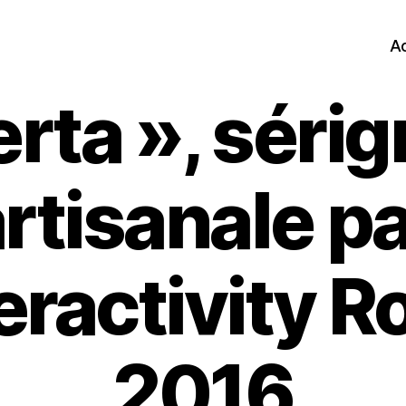
Ac
rta », sérig
rtisanale p
ractivity R
2016