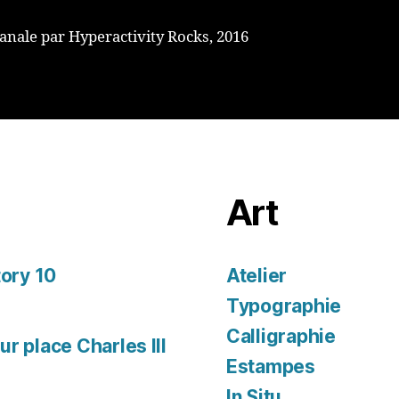
sanale par Hyperactivity Rocks, 2016
Art
tory 10
Atelier
Typographie
Calligraphie
r place Charles III
Estampes
In Situ