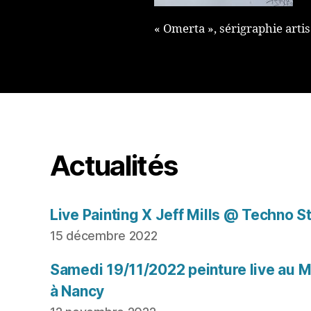
« Omerta », sérigraphie arti
Actualités
Live Painting X Jeff Mills @ Techno S
15 décembre 2022
Samedi 19/11/2022 peinture live au Mu
à Nancy