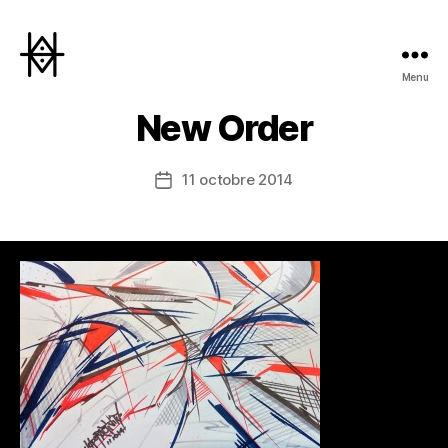
Menu
Hyperactivity
New Order
11 octobre 2014
Date
de
l’article