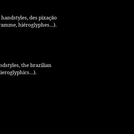
s handstyles, des pixação
ogramme, hiéroglyphes…).
ndstyles, the brazilian
ieroglyphics…).