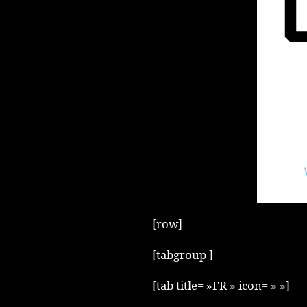
[row]
[tabgroup ]
[tab title= »FR » icon= » »]