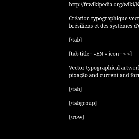
http://fr.wikipedia.org/wiki/
Création typographique vector
brésiliens et des systèmes d
[/tab]
[tab title= »EN » icon= » »]
Vector typographical artwork 
pixação and current and for
[/tab]
[/tabgroup]
[/row]