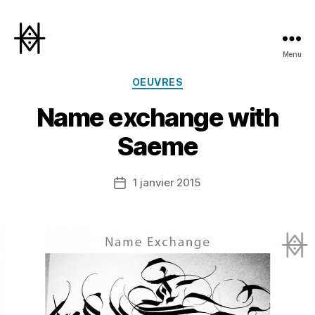
Menu
Hyperactivity
Catégories
OEUVRES
Name exchange with
Saeme
1 janvier 2015
Date
de
l’article