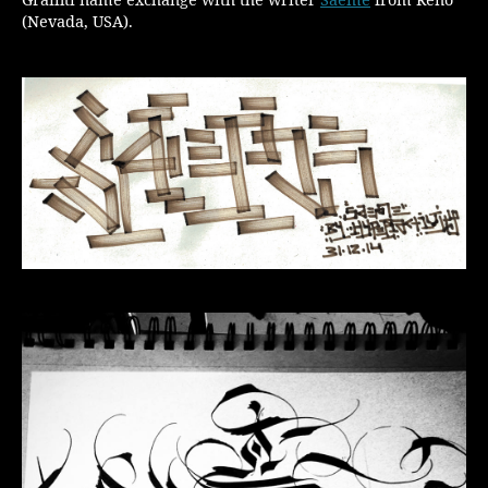
Graffiti name exchange with the writer
Saeme
from Reno
(Nevada, USA).