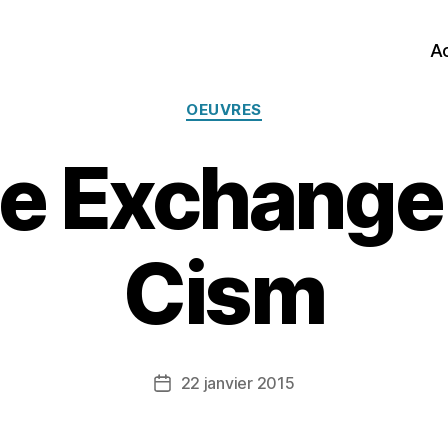
Ac
Catégories
OEUVRES
 Exchange
Cism
22 janvier 2015
Date
de
l’article