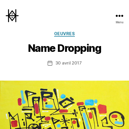
Menu
Hyperactivity
Catégories
OEUVRES
Name Dropping
30 avril 2017
Date
de
l’article