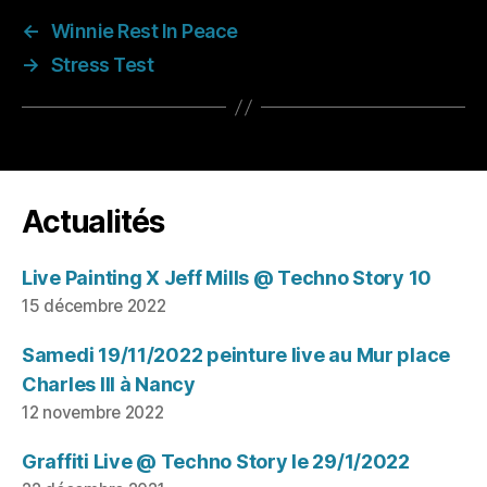
←
Winnie Rest In Peace
→
Stress Test
Actualités
Live Painting X Jeff Mills @ Techno Story 10
15 décembre 2022
Samedi 19/11/2022 peinture live au Mur place
Charles III à Nancy
12 novembre 2022
Graffiti Live @ Techno Story le 29/1/2022