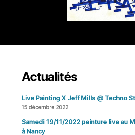
Actualités
Live Painting X Jeff Mills @ Techno S
15 décembre 2022
Samedi 19/11/2022 peinture live au Mu
à Nancy