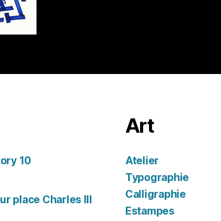
Art
tory 10
Atelier
Typographie
Calligraphie
r place Charles III
Estampes