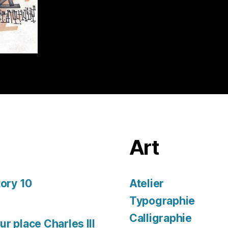
Art
tory 10
Atelier
Typographie
Calligraphie
r place Charles III