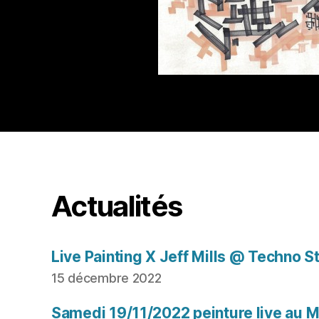
Actualités
Live Painting X Jeff Mills @ Techno S
15 décembre 2022
Samedi 19/11/2022 peinture live au Mu