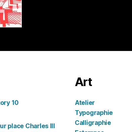
Art
tory 10
Atelier
Typographie
Calligraphie
r place Charles III