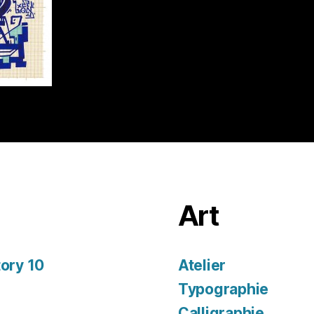
Art
tory 10
Atelier
Typographie
Calligraphie