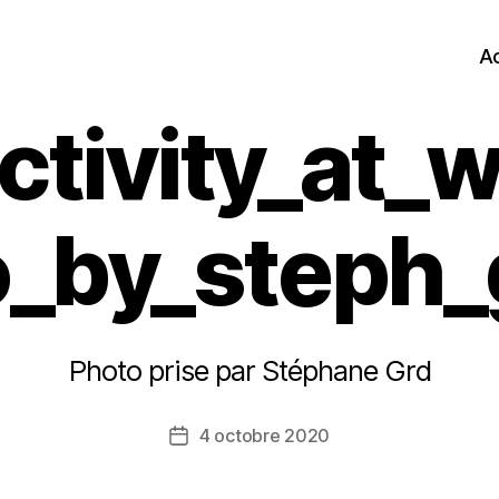
Ac
ctivity_at_
o_by_steph_
Photo prise par Stéphane Grd
4 octobre 2020
Date
de
l’article