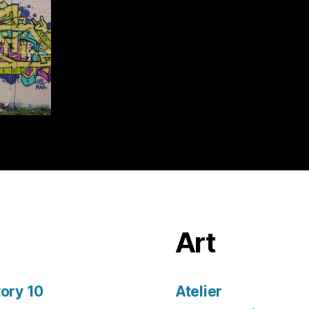
Art
tory 10
Atelier