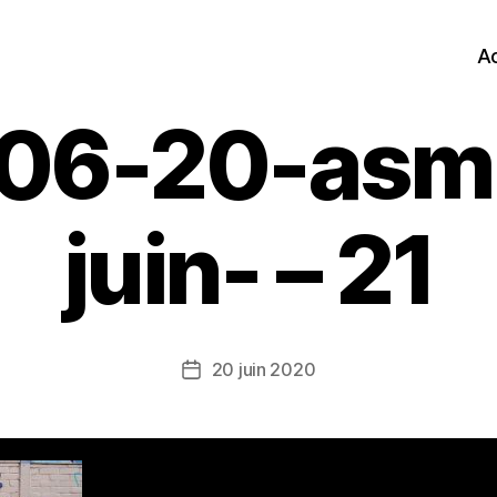
Ac
06-20-asm
juin- – 21
20 juin 2020
Date
de
l’article