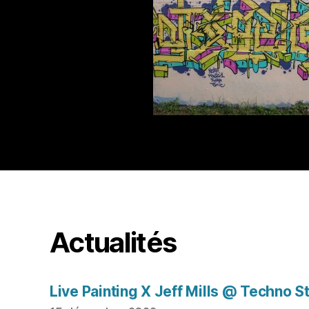
Actualités
Live Painting X Jeff Mills @ Techno S