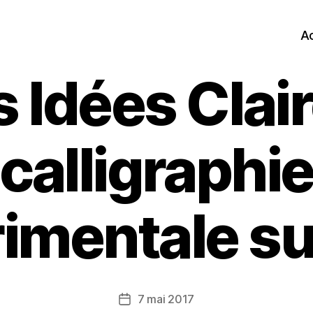
Ac
s Idées Clair
calligraphi
imentale sur
7 mai 2017
Date