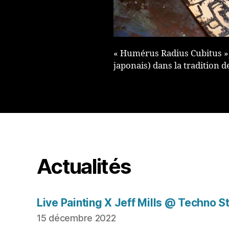
« Humérus Radius Cubitus »,
japonais) dans la tradition de
Actualités
Live Painting X Jeff Mills @ Techno S
15 décembre 2022