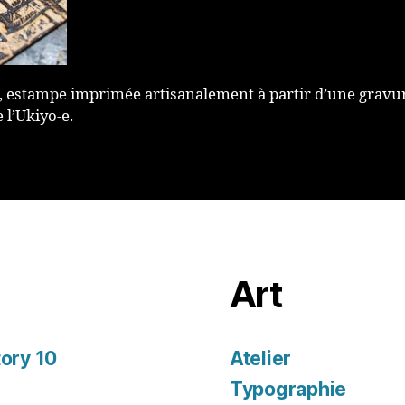
 estampe imprimée artisanalement à partir d’une gravur
 l’Ukiyo-e.
Art
tory 10
Atelier
Typographie