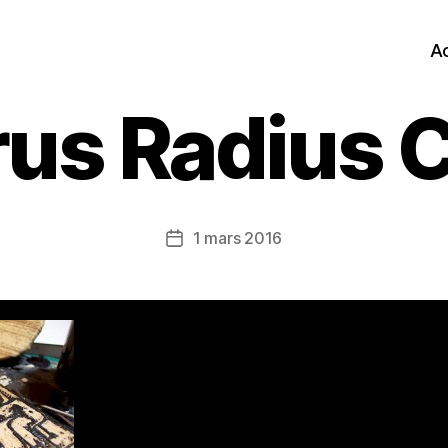
Ac
us Radius C
1 mars 2016
Date
de
l’article