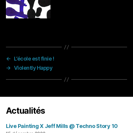
←
L’école est finie !
→
Violently Happy
Actualités
Live Painting X Jeff Mills @ Techno Story 10