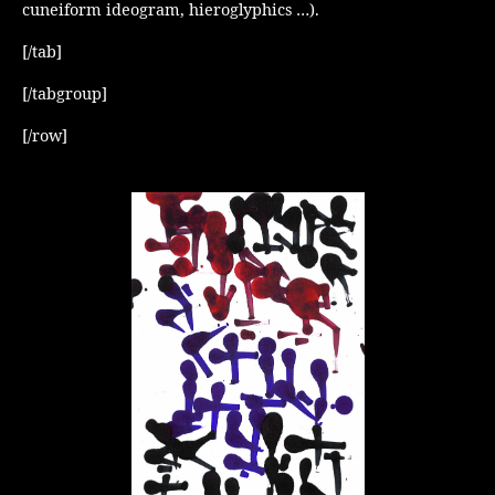
cuneiform ideogram, hieroglyphics …).
[/tab]
[/tabgroup]
[/row]