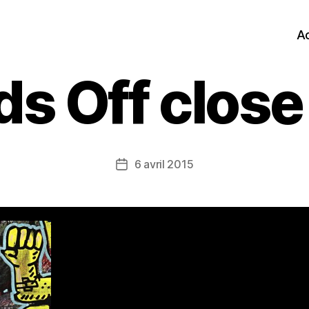
Ac
s Off close
6 avril 2015
Date
de
l’article