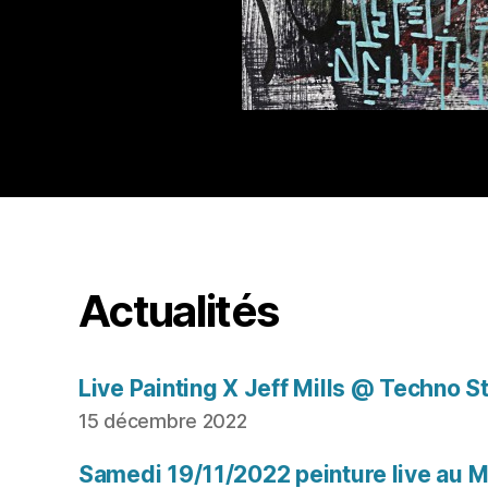
Actualités
Live Painting X Jeff Mills @ Techno S
15 décembre 2022
Samedi 19/11/2022 peinture live au Mu