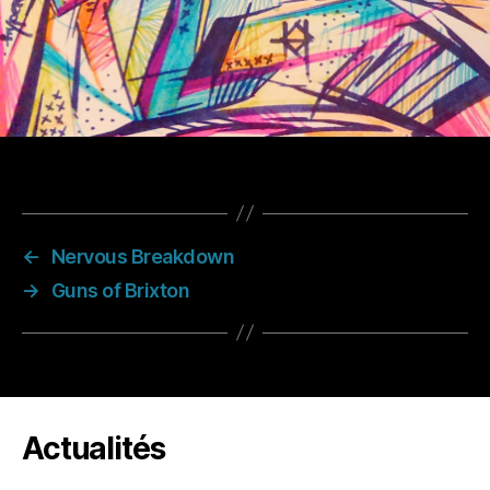
←
Nervous Breakdown
→
Guns of Brixton
Actualités