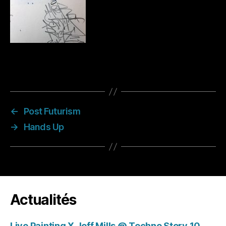
←
Post Futurism
→
Hands Up
Actualités
Live Painting X Jeff Mills @ Techno Story 10