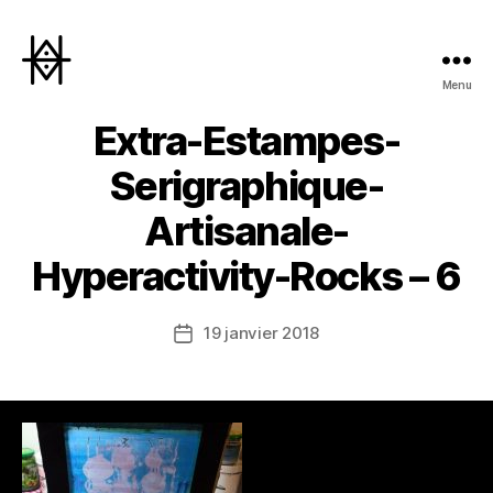
Menu
Hyperactivity
Extra-Estampes-
Serigraphique-
Artisanale-
Hyperactivity-Rocks – 6
19 janvier 2018
Date
de
l’article