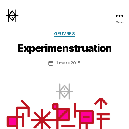
Menu
Hyperactivity
Catégories
OEUVRES
Experimenstruation
1 mars 2015
Date
de
l’article