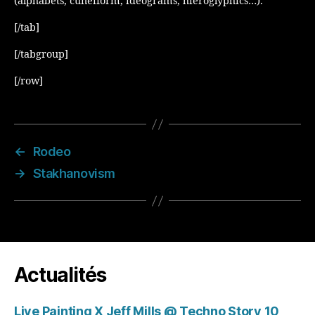
(alphabets, cuneiform, ideograms, hieroglyphics…).
[/tab]
[/tabgroup]
[/row]
←
Rodeo
→
Stakhanovism
Actualités
Live Painting X Jeff Mills @ Techno Story 10