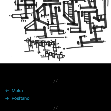
←
Moka
→
Positano