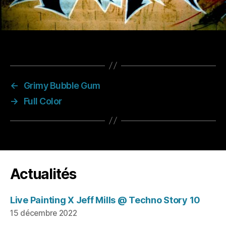
←
Grimy Bubble Gum
→
Full Color
Actualités
Live Painting X Jeff Mills @ Techno Story 10
15 décembre 2022