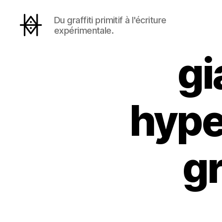
Du graffiti primitif à l'écriture
expérimentale.
Hyperactivity
gi
hype
g