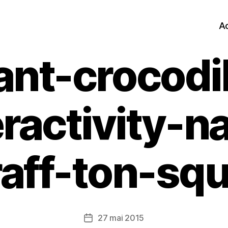
Ac
ant-crocodi
ractivity-n
raff-ton-squ
27 mai 2015
Date