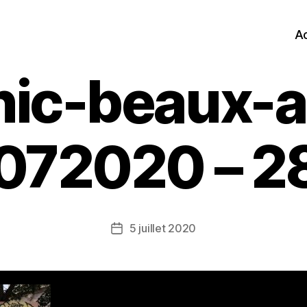
Ac
nic-beaux-a
072020 – 28
5 juillet 2020
Date
de
l’article