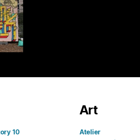
Art
tory 10
Atelier