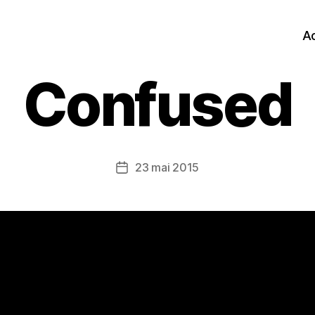
Ac
Confused
23 mai 2015
Date
de
l’article