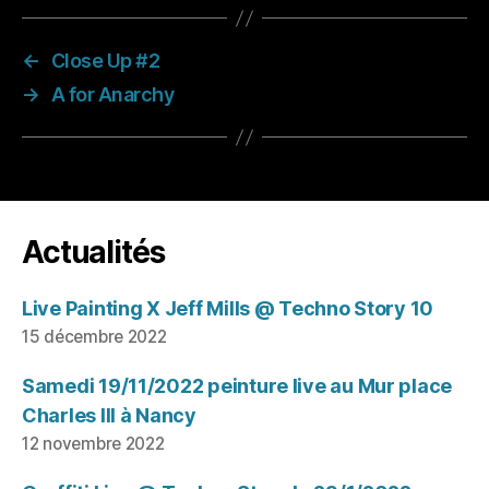
←
Close Up #2
→
A for Anarchy
Actualités
Live Painting X Jeff Mills @ Techno Story 10
15 décembre 2022
Samedi 19/11/2022 peinture live au Mur place
Charles III à Nancy
12 novembre 2022