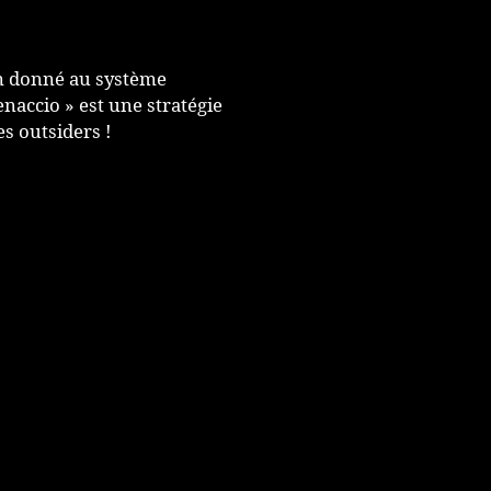
nom donné au système
enaccio » est une stratégie
es outsiders !