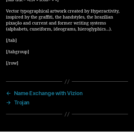
[tab title= »EN » icon= » »]
Vector typographical artwork created by Hyperactivity,
inspired by the graffiti, the handstyles, the brazilian
pixação and current and former writing systems
(alphabets, cuneiform, ideograms, hieroglyphics…).
[/tab]
[/tabgroup]
[/row]
←
Name Exchange with Vizion
→
Trojan