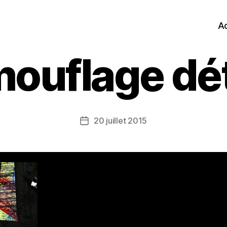
Ac
ouflage dét
20 juillet 2015
Date
de
l’article