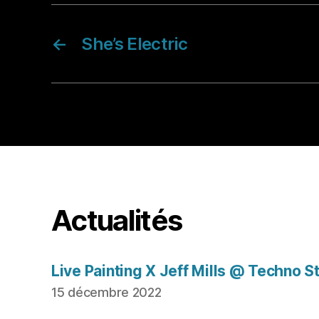
←
She’s Electric
Actualités
Live Painting X Jeff Mills @ Techno S
15 décembre 2022