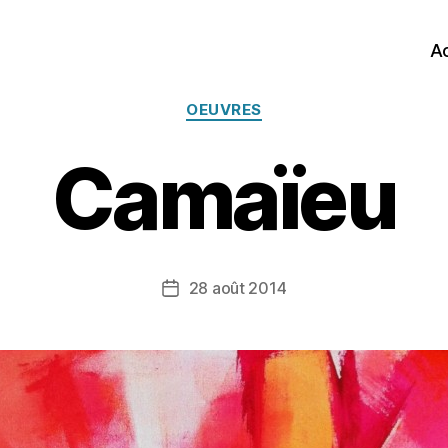
Ac
Catégories
OEUVRES
Camaïeu
28 août 2014
Date
de
l’article