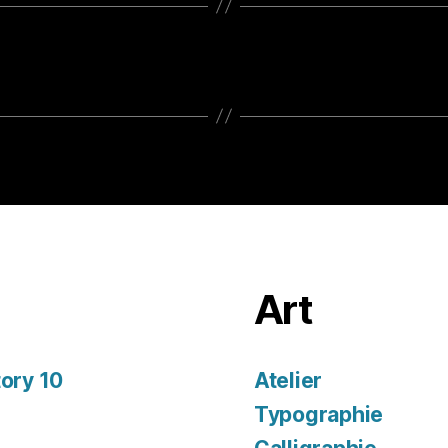
Art
tory 10
Atelier
Typographie