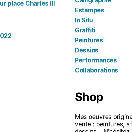
Calligraphie
r place Charles III
Estampes
In Situ
Graffiti
2022
Peintures
Dessins
Performances
Collaborations
Shop
Mes oeuvres original
vente : peintures, a
dessins... N'hésitez