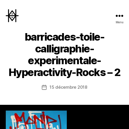
Menu
Hyperactivity
barricades-toile-
calligraphie-
experimentale-
Hyperactivity-Rocks – 2
15 décembre 2018
Date
de
l’article