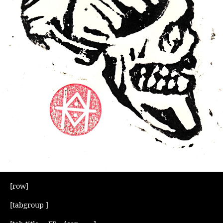
[row]
[tabgroup ]