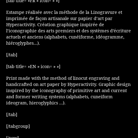
[tab title= »FR » icon= » »]
Estampe réalisée avec la méthode de la Linogravure et
imprimée de façon artisanale sur papier d’art par
Hyperactivity. Création graphique inspirée de
l’iconographie des arts premiers et des systèmes d’écriture
actuels et anciens (alphabets, cunéiforme, idéogramme,
hiéroglyphes…).
[/tab]
[tab title= »EN » icon= » »]
Print made with the method of linocut engraving and
handcrafted on art paper by Hyperactivity. Graphic design
inspired by the iconography of primitive art and current
and former writing systems (alphabets, cuneiform
ideogram, hieroglyphics …).
[/tab]
[/tabgroup]