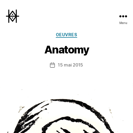
Menu
Hyperactivity
Catégories
OEUVRES
Anatomy
15 mai 2015
Date
de
l’article