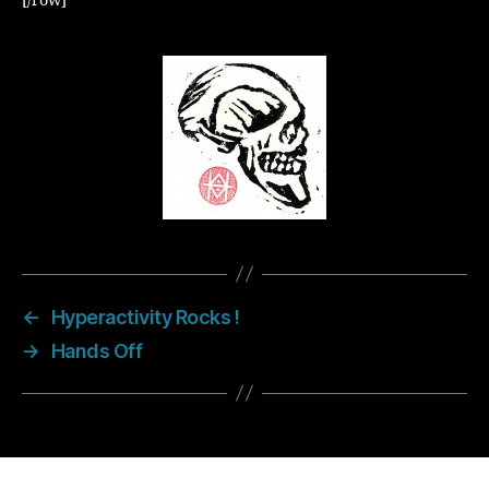
[/row]
←
Hyperactivity Rocks !
→
Hands Off