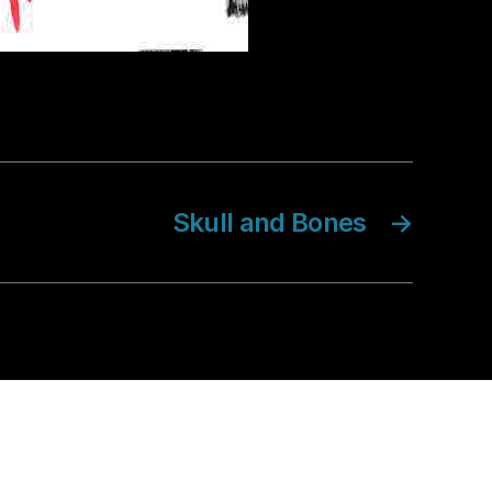
Skull and Bones
→