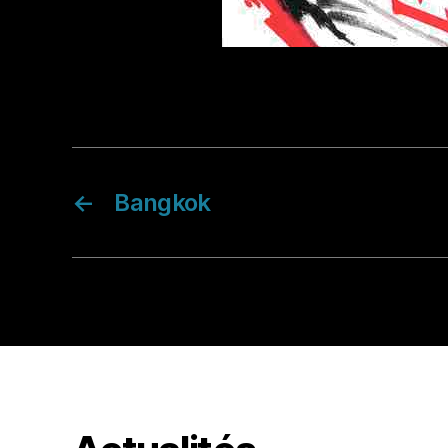
←
Bangkok