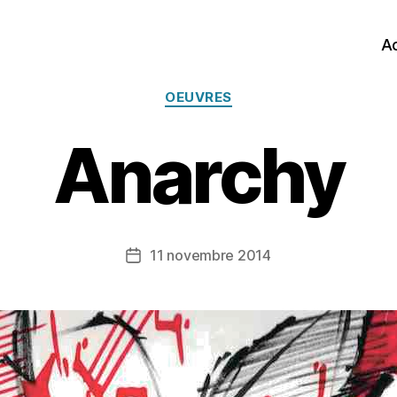
Ac
Catégories
OEUVRES
Anarchy
11 novembre 2014
Date
de
l’article